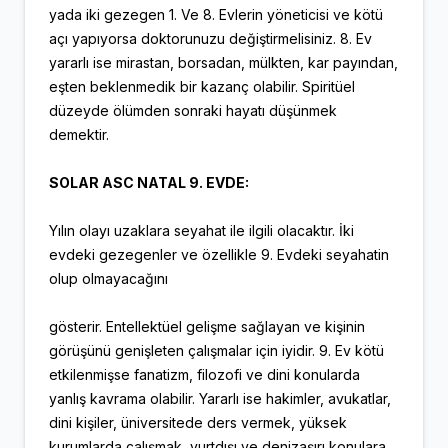
yada iki gezegen 1. Ve 8. Evlerin yöneticisi ve kötü
açı yapıyorsa doktorunuzu değiştirmelisiniz. 8. Ev
yararlı ise mirastan, borsadan, mülkten, kar payından,
eşten beklenmedik bir kazanç olabilir. Spiritüel
düzeyde ölümden sonraki hayatı düşünmek
demektir.
SOLAR ASC NATAL 9. EVDE:
Yılın olayı uzaklara seyahat ile ilgili olacaktır. İki
evdeki gezegenler ve özellikle 9. Evdeki seyahatin
olup olmayacağını
gösterir. Entellektüel gelişme sağlayan ve kişinin
görüşünü genişleten çalışmalar için iyidir. 9. Ev kötü
etkilenmişse fanatizm, filozofi ve dini konularda
yanlış kavrama olabilir. Yararlı ise hakimler, avukatlar,
dini kişiler, üniversitede ders vermek, yüksek
kurumlarda çalışmak, yurtdışı ve denizaşırı konulara