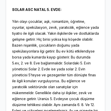
SOLAR ASC NATAL 5. EVDE:
Yılın olayı çocuklar, aşk, romantizm, öğretme,
oyunlar, spekülasyon, zevk, yaratıcılık, eğlence yada
tiyatro ile ilgili olacak. Yakın ilişkilerde ve dostluklarda
gelişme getirir. Hiç birisi yoksa kişi köşede olabilir.
Bazen nişanlılık, çocukların doğumu yada
spekülasyonlara ilgi getirir. Bu ev kötü etkilendiyse
borsa yada kumarda kayıp gösterir. Bu durumda
5.ev, 2. ve 8. Eve bağlanmalıdır. Solardaki 5. Evin
yöneticisi Solar 2. Evde ise yada solar 2. Evin
yöneticisi 5’teyse ve gezegenler tüm dönüşte finas
ile ilgili konuları vurguluyorsa.. Bu eğlence ve
yaratıcılık sektöründe olan sanatçılar için
mükemmeldir. Genellikle daha iyi ilişkiler, zevk ve
eğlence getirir. Uranüs 5. Evdeyse çocuk düşürme
düşürme tehlikesi olabilir. Aynı zamanda 6. 8. Ve 12.
Evleri ve yükseleni incelemelisiniz. Ay ve güneşte bir